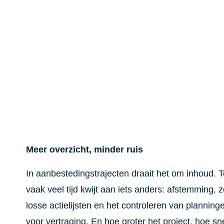
Ralf
12/3/26
5 min
•
Meer overzicht, minder ruis
In aanbestedingstrajecten draait het om inhoud. To
vaak veel tijd kwijt aan iets anders: afstemming, 
losse actielijsten en het controleren van planning
voor vertraging. En hoe groter het project, hoe sn