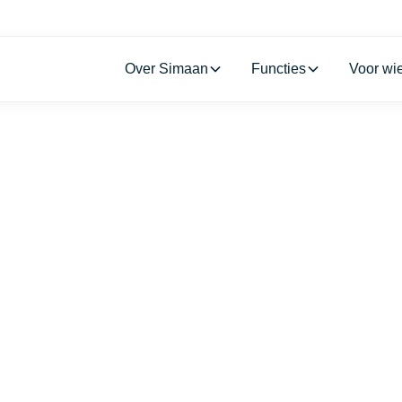
Over Simaan
Functies
Voor wi
Resources
oarding in aanbeste