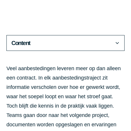
Content
Wat metadata zichtbaar maakt
inzicht en sturing
Leren op schaal, zonder extra werk
Veel aanbestedingen leveren meer op dan alleen
een contract. In elk aanbestedingstraject zit
informatie verscholen over hoe er gewerkt wordt,
waar het soepel loopt en waar het stroef gaat.
Toch blijft die kennis in de praktijk vaak liggen.
Teams gaan door naar het volgende project,
documenten worden opgeslagen en ervaringen